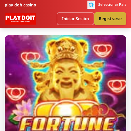
🌐
play doh casino
Seleccionar País
Iniciar Sesión
Registrarse