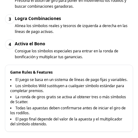
Presiona el botón de giro para poner en movimiento los rodillos y
buscar combinaciones ganadoras.
Logra Combinaciones
3
Alinea los símbolos reales y tesoros de izquierda a derecha en las
líneas de pago activas.
Activa el Bono
4
Consigue los símbolos especiales para entrar en la ronda de
bonificación y multiplicar tus ganancias.
Game Rules & Features
El juego se basa en un sistema de líneas de pago fijas y variables.
Los símbolos Wild sustituyen a cualquier símbolo estándar para
completar premios.
La ronda de giros gratis se activa al obtener tres o más símbolos
de Scatter.
Todas las apuestas deben confirmarse antes de iniciar el giro de
los rodillos.
El pago final depende del valor de la apuesta y el multiplicador
del símbolo obtenido.