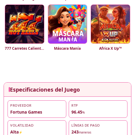
777 Carretes Calientes
Máscara Manía
Africa X Up™
Especificaciones del Juego
PROVEEDOR
RTP
Fortuna Games
96.45
%
VOLATILIDAD
LÍNEAS DE PAGO
Alta
243
⚡
maneras