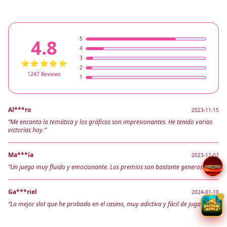
5
4.8
4
3
⭐⭐⭐⭐⭐
2
1247 Reviews
1
Al***ro
2023-11-15
“Me encanta la temática y los gráficos son impresionantes. He tenido varias
victorias hoy.”
Ma***ía
2023-12-02
“Un juego muy fluido y emocionante. Los premios son bastante generosos.”
Ga***riel
2024-01-10
“La mejor slot que he probado en el casino, muy adictiva y fácil de jugar.”