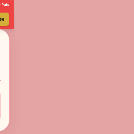
 País
se
s