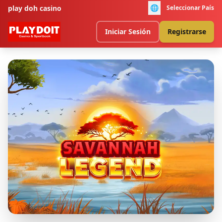
🌐
play doh casino
Seleccionar País
Iniciar Sesión
Registrarse