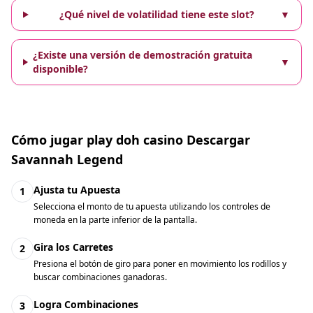
¿Qué nivel de volatilidad tiene este slot?
▼
¿Existe una versión de demostración gratuita
▼
disponible?
Cómo jugar play doh casino Descargar
Savannah Legend
Ajusta tu Apuesta
1
Selecciona el monto de tu apuesta utilizando los controles de
moneda en la parte inferior de la pantalla.
Gira los Carretes
2
Presiona el botón de giro para poner en movimiento los rodillos y
buscar combinaciones ganadoras.
Logra Combinaciones
3