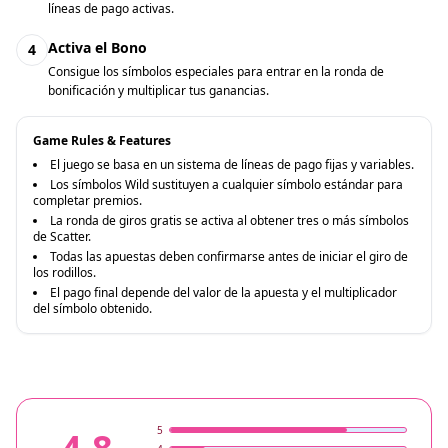
líneas de pago activas.
Activa el Bono
4
Consigue los símbolos especiales para entrar en la ronda de
bonificación y multiplicar tus ganancias.
Game Rules & Features
El juego se basa en un sistema de líneas de pago fijas y variables.
Los símbolos Wild sustituyen a cualquier símbolo estándar para
completar premios.
La ronda de giros gratis se activa al obtener tres o más símbolos
de Scatter.
Todas las apuestas deben confirmarse antes de iniciar el giro de
los rodillos.
El pago final depende del valor de la apuesta y el multiplicador
del símbolo obtenido.
5