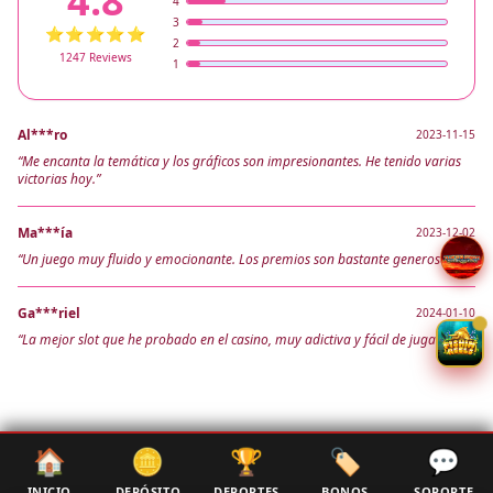
4.8
4
3
⭐⭐⭐⭐⭐
2
1247 Reviews
1
Al***ro
2023-11-15
“Me encanta la temática y los gráficos son impresionantes. He tenido varias
victorias hoy.”
Ma***ía
2023-12-02
“Un juego muy fluido y emocionante. Los premios son bastante generosos.”
Ga***riel
2024-01-10
“La mejor slot que he probado en el casino, muy adictiva y fácil de jugar.”
Menú de Navegación Play Doh Casino
🏠
🪙
🏆
🏷️
💬
INICIO
DEPÓSITO
DEPORTES
BONOS
SOPORTE