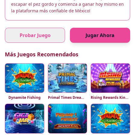
escapar el pez gordo y comienza a ganar hoy mismo en
la plataforma más confiable de México!
Probar Juego
Jugar Ahora
Más Juegos Recomendados
Dynamite Fishing
Primal Times Dream Drop
Rising Rewards King Millions