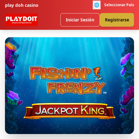
🌐
play doh casino
Seleccionar País
Iniciar Sesión
Registrarse